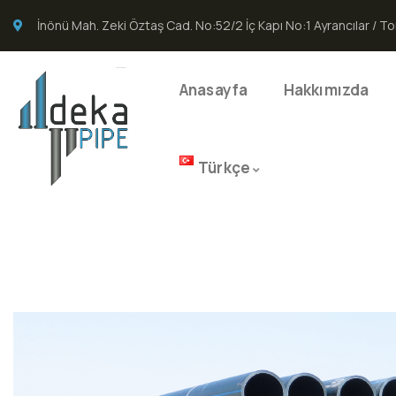
İnönü Mah. Zeki Öztaş Cad. No:52/2 İç Kapı No:1 Ayrancılar / To
Anasayfa
Hakkımızda
Türkçe