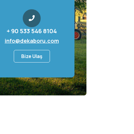
+ 90 533 546 8104
info@dekaboru.com
Bize Ulaş