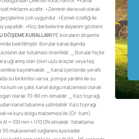
lduğundan çelikten 8 kat hafiftir. •Kanal
friyat miktarını azaltır. •Zeminin dereceli olarak
eçişlerine çok uygundur. •Esnek özelliği ile
üş yapabilir. •Koç darbelerine dayanım gösterir.
U DÖŞEME KURALLARI
PE boruların döşeme
nda belirtilmiştir. Borular kanal dışında
kazısının dar tutulması önemlidir. _ Borular hiçbir
ra uğramış olan (sivri uçlu araçlar veya taş
likle kaçınılmalıdır. _ Kanal içerisinde yeraltı
lda su birikintisi varsa, pompa yardımı ile su
karma kum ve çakıl, kanal dolgu malzemesi olarak
sgari olarak 70-80 cm olmalıdır. _ Kazı toprağı
an kanal tabanına yatırılabilir. Kazı toprağı
rılmalı ve kuru dolgu malzemesi ile (Ör: kum)
m Al = 100 mm + 1/10 DN olmalıdır. Yataklama
e % 95 mukavemet sağlanıncaya kadar