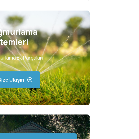
ğmurlama
stemleri
urlama Ek Parçaları
Bize Ulaşın