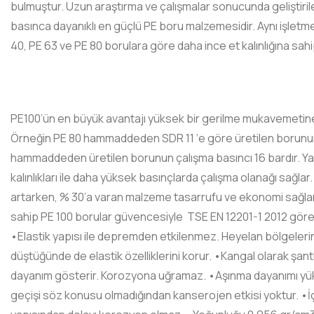
bulmuştur. Uzun araştırma ve çalışmalar sonucunda geliştiril
basınca dayanıklı en güçlü PE boru malzemesidir. Aynı işletm
40, PE 63 ve PE 80 borulara göre daha ince et kalınlığına sahip
PE100’ün en büyük avantajı yüksek bir gerilme mukavemetine 
Örneğin PE 80 hammaddeden SDR 11 ‘e göre üretilen borunun i
hammaddeden üretilen borunun çalışma basıncı 16 bardır. Yani
kalınlıkları ile daha yüksek basınçlarda çalışma olanağı sağlar.
artarken, % 30’a varan malzeme tasarrufu ve ekonomi sağla
sahip PE 100 borular güvencesiyle TSE EN 12201-1 2012 göre
•Elastik yapısı ile depremden etkilenmez. Heyelan bölgeleri
düştüğünde de elastik özelliklerini korur. •Kangal olarak şant
dayanım gösterir. Korozyona uğramaz. •Aşınma dayanımı yüks
geçişi söz konusu olmadığından kanserojen etkisi yoktur. •İç