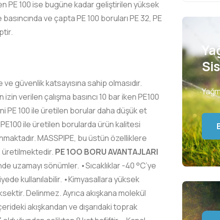
en PE 100 ise bugüne kadar geliştirilen yüksek
e basıncında ve çapta PE 100 boruları PE 32, PE
tir.
Ya
Si
ve güvenlik katsayısına sahip olmasıdır.
Yağm
zin verilen çalışma basıncı 10 bar iken PE100
 PE 100 ile üretilen borular daha düşük et
 PE100 ile üretilen borularda ürün kalitesi
nmaktadır. MASSPIPE, bu üstün özelliklere
 üretilmektedir.
PE 1OO BORU AVANTAJLARI
nde uzamayı sönümler. •Sıcaklıklar -40 °C’ye
iyede kullanılabilir. •Kimyasallara yüksek
ektir. Delinmez. Ayrıca akışkana molekül
erideki akışkandan ve dışarıdaki toprak