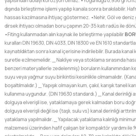
yapısından dolayı korozyon olmaz. •Yoğunluğu 0,956 gr/cm3 o
dışında birleştirme işlemi yapılıp kanala sonra bırakılabilir. Ha
hassas kazılmasına ihtiyaç göstermez. •Nehir, Göl ve deniz g
dirsek ihtiyacı olmadan boru çapının 20-35 katı radüs ile dön
•Fiting kullanmadan alın kaynak ile birleştirme yapılabilir
BOR
kuralları DIN 19630, DIN 4033, DIN 18300 ve EN 1610 standartları
kaynatıldıktan sonra kanal içerisine indirilebilir. Burada kanal 
suretle ezilmemelidir. _ Nakliye veya stoklama sırasında hasa
benzeri materyallerle zedelenmiş) boruların kullanımından kesin
suyu veya yağmur suyu birikintisi kesinlikle olmamalıdır. (Kana
boşaltılmalıdır.) _ Yapışık olmayan kum, çakıl, karışık taneli 
kullanıma uygundur. (DIN 19630 standardı.) _ Kanal derinliği a
dolguya elverişli ise, yataklamaya gerek kalmadan boru doğrud
dolguya elverişli değil ise (taşlı, sulu vs) kanal derinliği arttı
yataklama yapılmalıdır. _ Yapılacak yataklama kalınlığı minimu
malzemesi üzerinden hafif çalışan bir kompaktör yardımı il