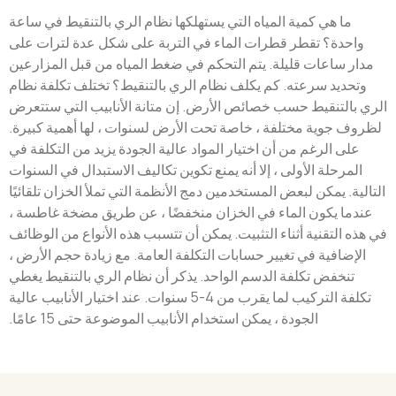
ما هي كمية المياه التي يستهلكها نظام الري بالتنقيط في ساعة
واحدة؟ تقطر قطرات الماء في التربة على شكل عدة لترات على
مدار ساعات قليلة. يتم التحكم في ضغط المياه من قبل المزارعين
وتحديد سرعته. كم يكلف نظام الري بالتنقيط؟ تختلف تكلفة نظام
الري بالتنقيط حسب خصائص الأرض. إن متانة الأنابيب التي ستتعرض
لظروف جوية مختلفة ، خاصة تحت الأرض لسنوات ، لها أهمية كبيرة.
على الرغم من أن اختيار المواد عالية الجودة يزيد من التكلفة في
المرحلة الأولى ، إلا أنه يمنع تكوين تكاليف الاستبدال في السنوات
التالية. يمكن لبعض المستخدمين دمج الأنظمة التي تملأ الخزان تلقائيًا
عندما يكون الماء في الخزان منخفضًا ، عن طريق مضخة غاطسة ،
في هذه التقنية أثناء التثبيت. يمكن أن تتسبب هذه الأنواع من الوظائف
الإضافية في تغيير حسابات التكلفة العامة. مع زيادة حجم الأرض ،
تنخفض تكلفة الدسم الواحد. يذكر أن نظام الري بالتنقيط يغطي
تكلفة التركيب لما يقرب من 4-5 سنوات. عند اختيار الأنابيب عالية
الجودة ، يمكن استخدام الأنابيب الموضوعة حتى 15 عامًا.