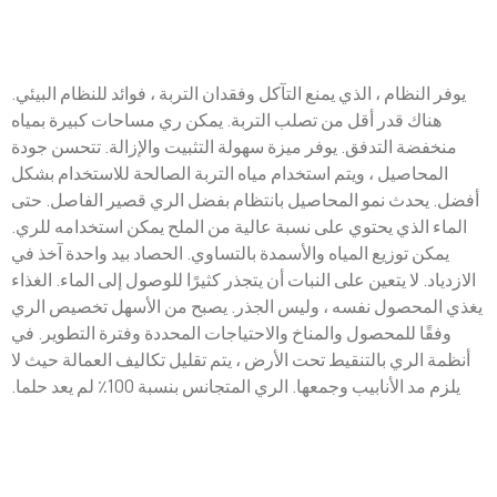
يوفر النظام ، الذي يمنع التآكل وفقدان التربة ، فوائد للنظام البيئي.
هناك قدر أقل من تصلب التربة. يمكن ري مساحات كبيرة بمياه
منخفضة التدفق. يوفر ميزة سهولة التثبيت والإزالة. تتحسن جودة
المحاصيل ، ويتم استخدام مياه التربة الصالحة للاستخدام بشكل
أفضل. يحدث نمو المحاصيل بانتظام بفضل الري قصير الفاصل. حتى
الماء الذي يحتوي على نسبة عالية من الملح يمكن استخدامه للري.
يمكن توزيع المياه والأسمدة بالتساوي. الحصاد بيد واحدة آخذ في
الازدياد. لا يتعين على النبات أن يتجذر كثيرًا للوصول إلى الماء. الغذاء
يغذي المحصول نفسه ، وليس الجذر. يصبح من الأسهل تخصيص الري
وفقًا للمحصول والمناخ والاحتياجات المحددة وفترة التطوير. في
أنظمة الري بالتنقيط تحت الأرض ، يتم تقليل تكاليف العمالة حيث لا
يلزم مد الأنابيب وجمعها. الري المتجانس بنسبة 100٪ لم يعد حلما.