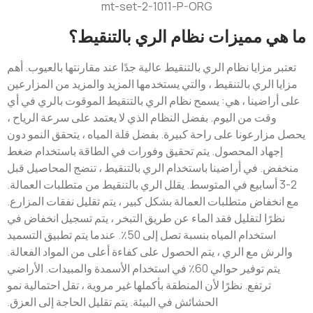
ما هي مميزات نظام الري بالتنقيط؟
تعتبر مزايا نظام الري بالتنقيط عالية جدًا عند مقارنتها بالعيوب. أهم
مزايا الري بالتنقيط ، والتي يستخدمها المزيد والمزيد من المزارعين
على أراضينا ، هي: يسمح نظام الري بالتنقيط الموقوت بالري في أي
وقت من اليوم. بفضل النظام الذي لا يعتمد على سرعة الرياح ،
يحصل مزارعونا على راحة كبيرة. بفضل قلة المياه ، يتحقق النمو دون
إجهاد المحصول. يتم تحقيق وفورات في الطاقة باستخدام ضغط
منخفض. في أراضينا باستخدام الري بالتنقيط ، تنضج المحاصيل قبل
2-3 أسابيع في المتوسط. يقلل الري بالتنقيط من متطلبات العمالة.
مع انخفاض متطلبات العمالة بشكل كبير ، يتم تقليل نفقات المزارع.
نظرًا لتقليل فقد الماء عن طريق التبخر ، يتم تسجيل انخفاض في
استخدام المياه بنسبة تصل إلى 50٪. عندما يتم تطبيق التسميد
والرش مع الري ، يتم الحصول على كفاءة أعلى من المواد الفعالة.
يتم توفير حوالي 60٪ في استخدام الأسمدة والمبيدات. الأراضي
ترتفع. نظرًا لأن المنطقة بأكملها غير مروية ، تقل احتمالية نمو
الحشائش في البيئة. يتم تقليل الحاجة إلى العزق.