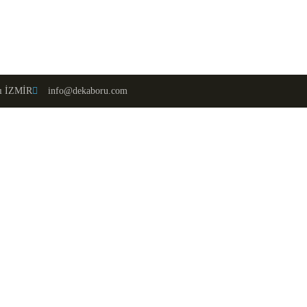
lı İZMİR
info@dekaboru.com