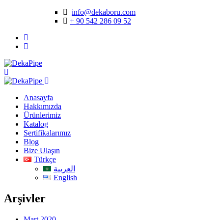
info@dekaboru.com
+ 90 542 286 09 52
Anasayfa
Hakkımızda
Ürünlerimiz
Katalog
Sertifikalarımız
Blog
Bize Ulaşın
Türkçe
العربية
English
Arşivler
Mart 2020